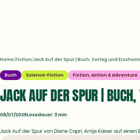
CROSSTOWN
Books
Home
Fiction
Jack Auf der Spur | Buch, Verlag und Erschei
Buch
Science-Fiction
Fiction, action & adventure
JACK AUF DER SPUR | BUCH
08/07/2026
Lesedauer: 3 min
Jack Auf der Spur von Diane Capri, Antje Kaiser auf einen B