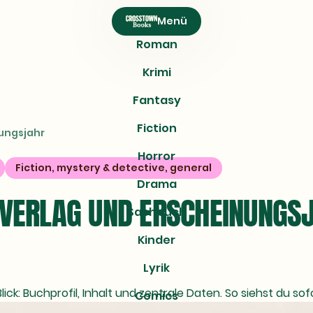
Menü
Roman
Krimi
Fantasy
Fiction
nungsjahr
Horror
Fiction, mystery & detective, general
Drama
, VERLAG UND ERSCHEINUNGS
Sachbuch
Kinder
Lyrik
lick: Buchprofil, Inhalt und zentrale Daten. So siehst du so
Comics