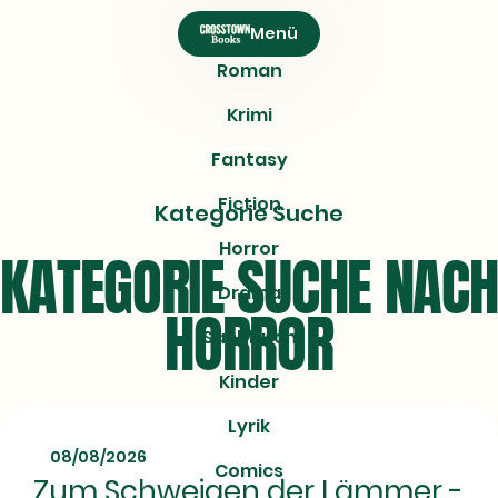
CROSSTOWN
Menü
Books
Roman
Krimi
Fantasy
Fiction
Kategorie Suche
Horror
KATEGORIE SUCHE NACH
Drama
HORROR
Sachbuch
Kinder
Lyrik
08/08/2026
Comics
Zum Schweigen der Lämmer -