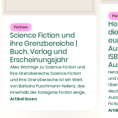
Herausforde
an
die
Fi
Science
deutsche
Fiction
He
und
und
Fiction
europäische
di
ihre
Aussenpolitik
Science Fiction und
Grenzbereiche
|
eu
|
Autor,
ihre Grenzbereiche |
Buch,
ISBN
Aus
Verlag
und
Buch, Verlag und
und
Ausgabedetai
IS
Erscheinungsjahr
Erscheinungsjahr
Au
Alles Wichtige zu Science Fiction und
Hera
ihre Grenzbereiche Science Fiction
und 
und ihre Grenzbereiche ist ein Werk
Über
von Barbara Puschmann-Nalenz, das
deut
innerhalb der Kategorie Fiction einge...
Auss
Artikel lesen
Ficti
Arti