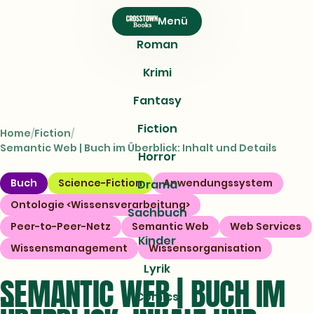
CROSSTOWN
Menü
Books
Roman
Krimi
Fantasy
Fiction
Home
Fiction
Semantic Web | Buch im Überblick: Inhalt und Details
Horror
Buch
Science-Fiction
Anwendungssystem
Drama
Ontologie <Wissensverarbeitung>
Sachbuch
Peer-to-Peer-Netz
Semantic Web
Web Services
Kinder
Wissensmanagement
Wissensorganisation
Lyrik
SEMANTIC WEB | BUCH IM
Comics