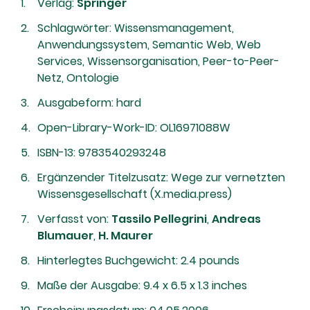
Verlag:
Springer
Schlagwörter: Wissensmanagement,
Anwendungssystem, Semantic Web, Web
Services, Wissensorganisation, Peer-to-Peer-
Netz, Ontologie
Ausgabeform: hard
Open-Library-Work-ID: OL16971088W
ISBN-13: 9783540293248
Ergänzender Titelzusatz: Wege zur vernetzten
Wissensgesellschaft (X.media.press)
Verfasst von:
Tassilo Pellegrini
,
Andreas
Blumauer
,
H. Maurer
Hinterlegtes Buchgewicht: 2.4 pounds
Maße der Ausgabe: 9.4 x 6.5 x 1.3 inches