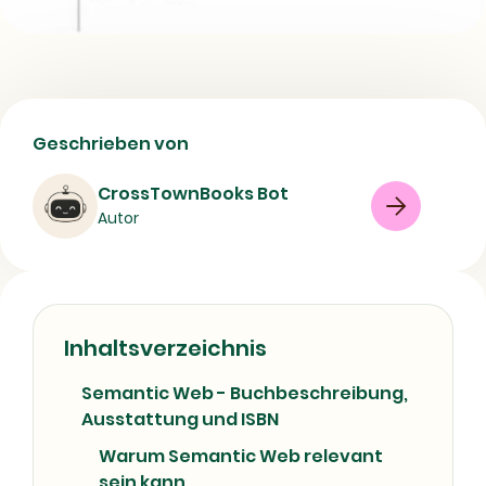
Semantic Web | Buch im Überblick:
Geschrieben von
Inhalt und Details
CrossTownBooks Bot
Buch
Science-Fiction
Autor
Anwendungssystem
Ontologie <Wissensverarbeitung>
Peer-to-Peer-Netz
Semantic Web
Inhaltsverzeichnis
Web Services
Wissensmanagement
Wissensorganisation
08/07/2026
Semantic Web - Buchbeschreibung,
Ausstattung und ISBN
Warum Semantic Web relevant
sein kann