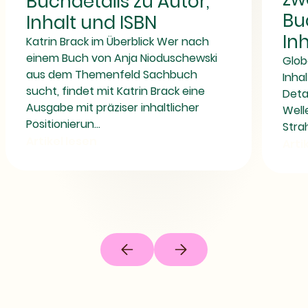
Buchdetails zu Autor,
zu
und
Bu
Inhalt und ISBN
Autor,
ISBN
Inhalt
In
Katrin Brack im Überblick Wer nach
und
ISBN
einem Buch von Anja Nioduschewski
Glob
aus dem Themenfeld Sachbuch
Inha
sucht, findet mit Katrin Brack eine
Deta
Ausgabe mit präziser inhaltlicher
Welle
Positionierun...
Stra
Artikel lesen
Arti