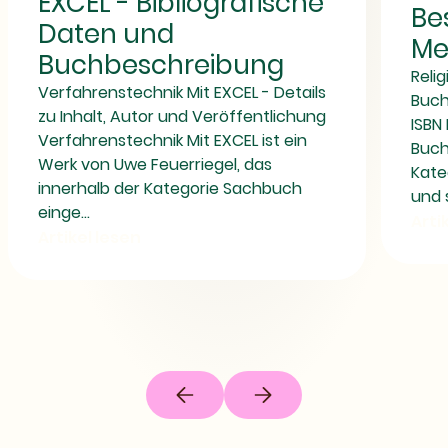
EXCEL - Bibliografische
Be
Buchbeschreibung
Daten und
Me
Buchbeschreibung
Reli
Verfahrenstechnik Mit EXCEL - Details
Buch
zu Inhalt, Autor und Veröffentlichung
ISBN 
Verfahrenstechnik Mit EXCEL ist ein
Buch
Werk von Uwe Feuerriegel, das
Kate
innerhalb der Kategorie Sachbuch
und s
einge...
Arti
Artikel lesen