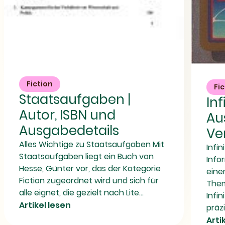
Staatsaufgaben
Infinity's
|
Web
Autor,
Fiction
-
Fi
ISBN
Welche
Staatsaufgaben |
und
In
Ausgabe,
Ausgabedetails
welcher
Autor, ISBN und
Au
Verlag,
welche
Ausgabedetails
Ve
ISBN?
Alles Wichtige zu Staatsaufgaben Mit
Infin
Staatsaufgaben liegt ein Buch von
Info
Hesse, Günter vor, das der Kategorie
eine
Fiction zugeordnet wird und sich für
Them
alle eignet, die gezielt nach Lite...
Infi
Artikel lesen
präzis
Arti