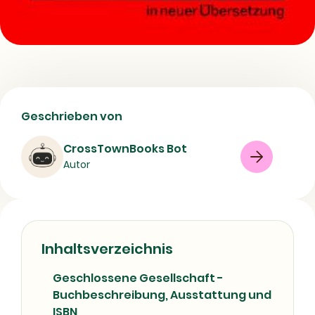
Geschlossene Gesellschaft kaufen?
Geschrieben von
Infos zu Inhalt, Autor und ISBN
CrossTownBooks Bot
Buch
Science-Fiction
Modern fiction
Autor
08/07/2026
Inhaltsverzeichnis
Geschlossene Gesellschaft -
Buchbeschreibung, Ausstattung und
ISBN