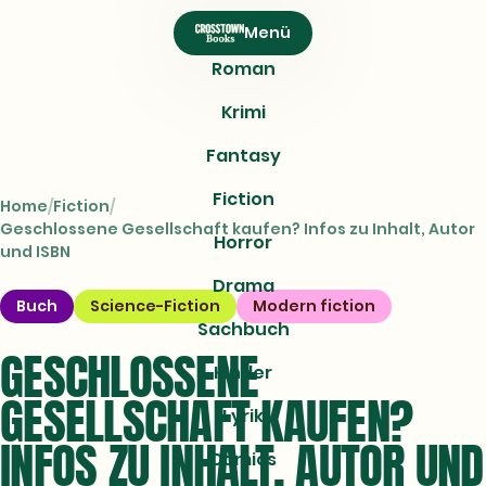
CROSSTOWN
Menü
Books
Roman
Krimi
Fantasy
Fiction
Home
Fiction
Geschlossene Gesellschaft kaufen? Infos zu Inhalt, Autor
Horror
und ISBN
Drama
Buch
Science-Fiction
Modern fiction
Sachbuch
GESCHLOSSENE
Kinder
GESELLSCHAFT KAUFEN?
Lyrik
INFOS ZU INHALT, AUTOR UND
Comics