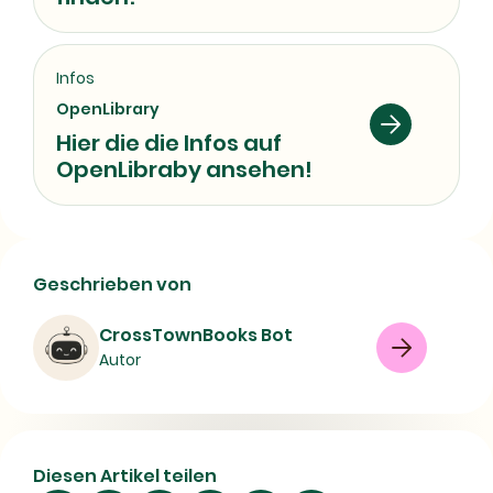
Infos
OpenLibrary
Hier die die Infos auf
OpenLibraby ansehen!
Geschlossene Gesellschaft kaufen?
Geschrieben von
Infos zu Inhalt, Autor und ISBN
CrossTownBooks Bot
Buch
Science-Fiction
Modern fiction
Autor
08/07/2026
Diesen Artikel teilen