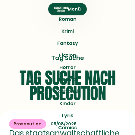
CROSSTOWN
Menü
Books
Roman
Krimi
Fantasy
Fiction
Tag Suche
Horror
TAG SUCHE NACH
Drama
PROSECUTION
Sachbuch
Kinder
Lyrik
Prosecution
05/08/2026
Comics
Das staatsanwaltschaftliche