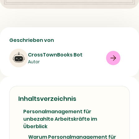
Personalmanagement für
Geschrieben von
unbezahlte Arbeitskräfte - Worum
geht es im Buch?
CrossTownBooks Bot
Autor
Buch
Sachbuch
Management
Personnel management
Volunteers
08/07/2026
Inhaltsverzeichnis
Personalmanagement für
unbezahlte Arbeitskräfte im
Überblick
Warum Personalmanagement für