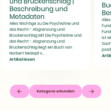
und Brückenschlag |
und
Brückenschlag
Bu
ISBN
|
Beschreibung und
Beschreibung
Be
und
Metadaten
Metadaten
Alle
Alles Wichtige zu Die Psychiatrie und
Fund
das Recht - Abgrenzung und
Fund
Brückenschlag Mit Die Psychiatrie und
ist e
das Recht - Abgrenzung und
Sach
Brückenschlag liegt ein Buch von
posit
Norbert Nedopil v...
Arti
Artikel lesen
Kategorie erkunden