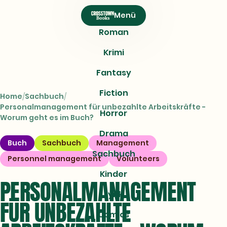
CROSSTOWN
Menü
Books
Roman
Krimi
Fantasy
Fiction
Home
Sachbuch
Personalmanagement für unbezahlte Arbeitskräfte -
Horror
Worum geht es im Buch?
Drama
Buch
Sachbuch
Management
Sachbuch
Personnel management
Volunteers
Kinder
PERSONALMANAGEMENT
Lyrik
FÜR UNBEZAHLTE
Comics