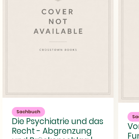
Die
Vom
Psychiatrie
Laien
und
Sachbuch
zum
das
Sa
Die Psychiatrie und das
Fundamental
Recht
Vo
|
-
Recht - Abgrenzung
Buchinfos,
Abgrenzung
Fu
Beschreibung
und