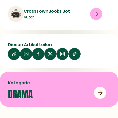
Beschreibung und Metadaten
CrossTownBooks Bot
Buch
Drama
Adaptability (Psychology)
Autor
Drama
Psychodrama
Psychology
Sex role
Therapeutic use
Women
08/07/2026
Diesen Artikel teilen
Auf
Auf
Auf
LinkedIn
Facebook
X
teilen
teilen
teilen
Kategorie
DRAMA