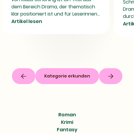
Schm
dem Bereich Drama, der thematisch
Dram
klar positioniert ist und für Leserinnen...
durch
Artikel lesen
Arti
Kategorie erkunden
Roman
Krimi
Fantasy