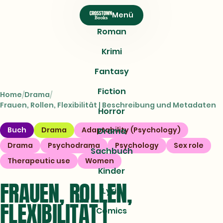
CROSSTOWN
Menü
Books
Roman
Krimi
Fantasy
Fiction
Home
Drama
Frauen, Rollen, Flexibilität | Beschreibung und Metadaten
Horror
Buch
Drama
Adaptability (Psychology)
Drama
Drama
Psychodrama
Psychology
Sex role
Sachbuch
Therapeutic use
Women
Kinder
FRAUEN, ROLLEN,
Lyrik
FLEXIBILITÄT |
Comics