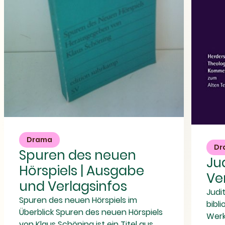
Spuren
Judit
des
|
neuen
Drama
Ausgabe
Hörspiels
Dr
Spuren des neuen
und
|
Ju
Verlagsinfos
Ausgabe
Hörspiels | Ausgabe
und
Ve
Verlagsinfos
und Verlagsinfos
Judi
Spuren des neuen Hörspiels im
bibli
Überblick Spuren des neuen Hörspiels
Werk
von Klaus Schöning ist ein Titel aus