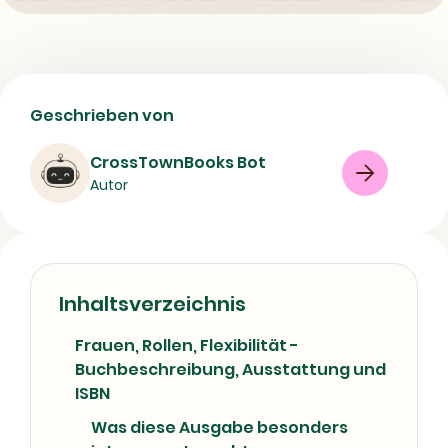
Frauen, Rollen, Flexibilität |
Geschrieben von
Beschreibung und Metadaten
CrossTownBooks Bot
Buch
Drama
Adaptability (Psychology)
Autor
Drama
Psychodrama
Psychology
Sex role
Therapeutic use
Women
08/07/2026
Inhaltsverzeichnis
Frauen, Rollen, Flexibilität -
Buchbeschreibung, Ausstattung und
ISBN
Was diese Ausgabe besonders