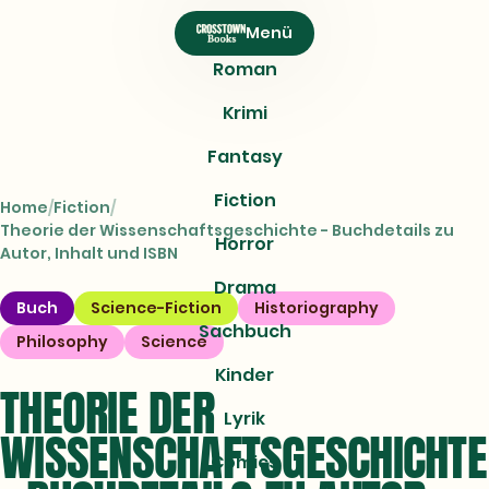
CROSSTOWN
Menü
Books
Roman
Krimi
Fantasy
Fiction
Home
Fiction
Theorie der Wissenschaftsgeschichte - Buchdetails zu
Horror
Autor, Inhalt und ISBN
Drama
Buch
Science-Fiction
Historiography
Sachbuch
Philosophy
Science
Kinder
THEORIE DER
Lyrik
WISSENSCHAFTSGESCHICHTE
Comics