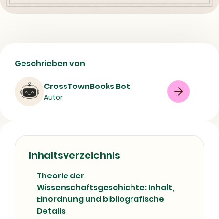
Theorie der
Geschrieben von
Wissenschaftsgeschichte -
Buchdetails zu Autor, Inhalt und ISBN
CrossTownBooks Bot
Autor
Buch
Science-Fiction
Historiography
Philosophy
Science
08/07/2026
Inhaltsverzeichnis
Theorie der
Wissenschaftsgeschichte: Inhalt,
Einordnung und bibliografische
Details