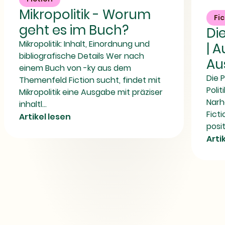
geht
Politik
Mikropolitik - Worum
es
des
Fi
im
Schönen
geht es im Buch?
Di
Buch?
|
Autor,
Mikropolitik: Inhalt, Einordnung und
| A
ISBN
bibliografische Details Wer nach
und
Au
Ausgabedetai
einem Buch von -ky aus dem
Die 
Themenfeld Fiction sucht, findet mit
Poli
Mikropolitik eine Ausgabe mit präziser
Narh
inhaltl...
Ficti
Artikel lesen
posit
Arti