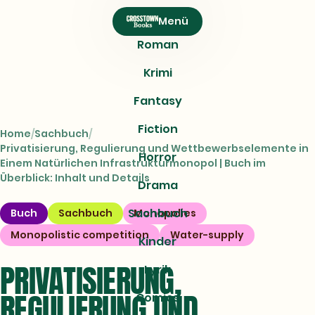
CROSSTOWN
Menü
Books
Roman
Krimi
Fantasy
Fiction
Home
Sachbuch
Privatisierung, Regulierung und Wettbewerbselemente in
Horror
Einem Natürlichen Infrastrukturmonopol | Buch im
Überblick: Inhalt und Details
Drama
Sachbuch
Buch
Sachbuch
Monopolies
Monopolistic competition
Water-supply
Kinder
PRIVATISIERUNG,
Lyrik
REGULIERUNG UND
Comics