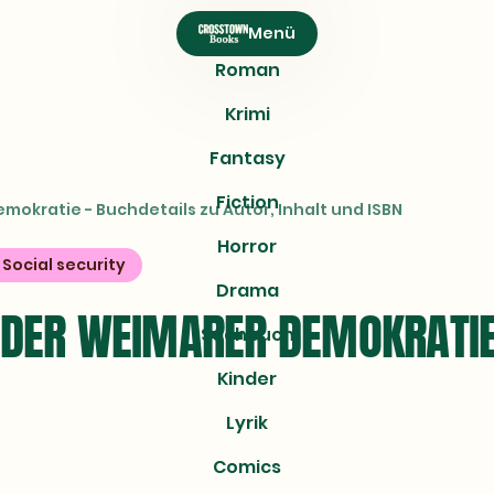
Menü
Roman
Krimi
Fantasy
Fiction
mokratie - Buchdetails zu Autor, Inhalt und ISBN
Horror
Social security
Drama
N DER WEIMARER DEMOKRATIE
Sachbuch
Kinder
Lyrik
Comics