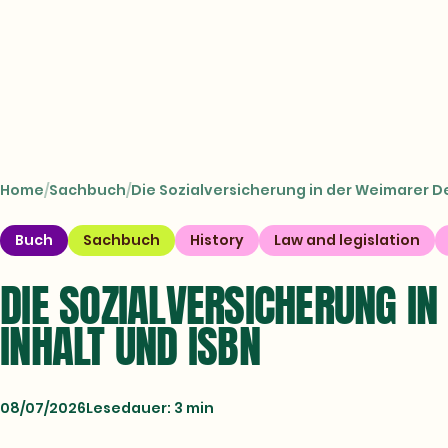
CROSSTOWN
Books
Home
Sachbuch
Die Sozialversicherung in der Weimarer De
Buch
Sachbuch
History
Law and legislation
DIE SOZIALVERSICHERUNG I
INHALT UND ISBN
08/07/2026
Lesedauer: 3 min