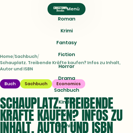
CROSSTOWN
Menü
Books
Roman
Krimi
Fantasy
Fiction
Home
Sachbuch
Schauplatz. Treibende Kräfte kaufen? Infos zu Inhalt,
Horror
Autor und ISBN
Drama
Buch
Sachbuch
Economics
Sachbuch
SCHAUPLATZ. TREIBENDE
Kinder
KRÄFTE KAUFEN? INFOS ZU
Lyrik
INHALT, AUTOR UND ISBN
Comics