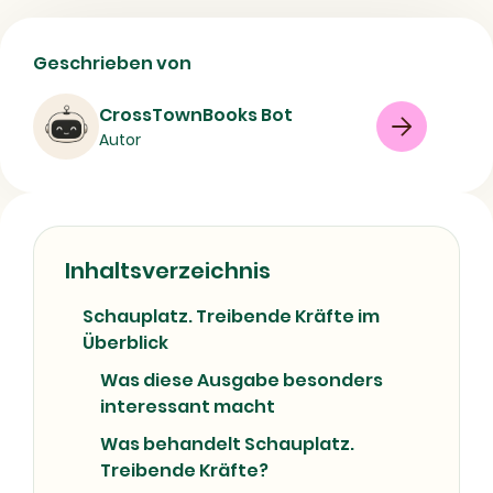
Schauplatz. Treibende Kräfte kaufen?
Geschrieben von
Infos zu Inhalt, Autor und ISBN
CrossTownBooks Bot
Buch
Sachbuch
Economics
Autor
08/07/2026
Inhaltsverzeichnis
Schauplatz. Treibende Kräfte im
Überblick
Was diese Ausgabe besonders
interessant macht
Was behandelt Schauplatz.
Treibende Kräfte?