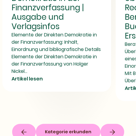
|
|
Finanzverfassung |
Re
Ausgabe
Buch,
und
Verlag
Ausgabe und
Be
Verlagsinfos
und
Erscheinungs
Verlagsinfos
Bu
Er
Elemente der Direkten Demokratie in
der Finanzverfassung: Inhalt,
Bera
Einordnung und bibliografische Details
Über
Elemente der Direkten Demokratie in
eine
der Finanzverfassung von Holger
Eino
Nickel...
Mit 
Artikel lesen
Über
Arti
Kategorie erkunden