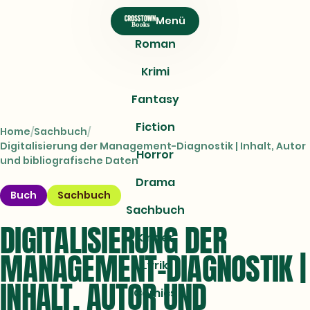
CROSSTOWN
Menü
Books
Roman
Krimi
Fantasy
Fiction
Home
Sachbuch
Digitalisierung der Management-Diagnostik | Inhalt, Autor
Horror
und bibliografische Daten
Drama
Buch
Sachbuch
Sachbuch
DIGITALISIERUNG DER
Kinder
MANAGEMENT-DIAGNOSTIK |
Lyrik
INHALT, AUTOR UND
Comics