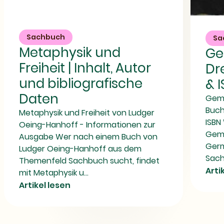
Metaphysik
Gemäldegale
und
Dresden
Freiheit
|
Sachbuch
Sa
|
Buchdetails
Metaphysik und
Ge
Inhalt,
&
Autor
ISBN
Freiheit | Inhalt, Autor
Dr
und
bibliografische
und bibliografische
& 
Daten
Daten
Gema
Buch
Metaphysik und Freiheit von Ludger
ISBN
Oeing-Hanhoff - Informationen zur
Gema
Ausgabe Wer nach einem Buch von
Germ
Ludger Oeing-Hanhoff aus dem
Sach
Themenfeld Sachbuch sucht, findet
Arti
mit Metaphysik u...
Artikel lesen