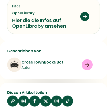
Infos
OpenLibrary
Hier die die Infos auf
OpenLibraby ansehen!
Digitalisierung der Management-
Geschrieben von
Diagnostik | Inhalt, Autor und
bibliografische Daten
CrossTownBooks Bot
Autor
Buch
Sachbuch
08/07/2026
Diesen Artikel teilen
Auf
Auf
Auf