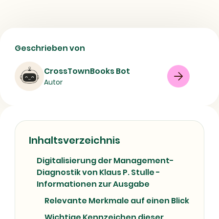
Digitalisierung der Management-
Geschrieben von
Diagnostik | Inhalt, Autor und
bibliografische Daten
CrossTownBooks Bot
Autor
Buch
Sachbuch
08/07/2026
Inhaltsverzeichnis
Digitalisierung der Management-
Diagnostik von Klaus P. Stulle -
Informationen zur Ausgabe
Relevante Merkmale auf einen Blick
Wichtige Kennzeichen dieser