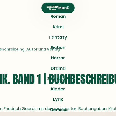
Menü
Roman
Krimi
Fantasy
Fiction
beschreibung, Autor und Verlag
Horror
Drama
IK. BAND 1 | BUCHBESCHREI
Sachbuch
Kinder
Lyrik
von Friedrich Geerds mit den wichtigsten Buchangaben. Klick
Comics