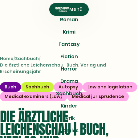
CROSSTOWN
Menü
Books
Roman
Krimi
Fantasy
Fiction
Home
Sachbuch
Die ärztliche Leichenschau | Buch, Verlag und
Horror
Erscheinungsjahr
Drama
Buch
Sachbuch
Autopsy
Law and legislation
Sachbuch
Medical examiners (Law)
Medical jurisprudence
Kinder
DIE ÄRZTLICHE
Lyrik
LEICHENSCHAU | BUCH,
Comics