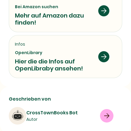
Bei Amazon suchen
Mehr auf Amazon dazu
finden!
Infos
OpenLibrary
Hier die die Infos auf
OpenLibraby ansehen!
Die ärztliche Leichenschau | Buch,
Geschrieben von
Verlag und Erscheinungsjahr
CrossTownBooks Bot
Buch
Sachbuch
Autopsy
Autor
Law and legislation