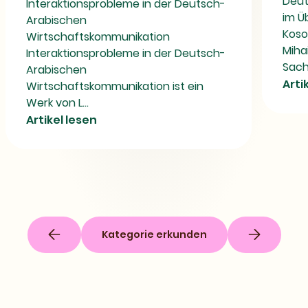
Deut
Interaktionsprobleme in der Deutsch-
im Ü
Arabischen
Koso
Wirtschaftskommunikation
Miha
Interaktionsprobleme in der Deutsch-
Sach
Arabischen
Arti
Wirtschaftskommunikation ist ein
Werk von L...
Artikel lesen
Kategorie erkunden