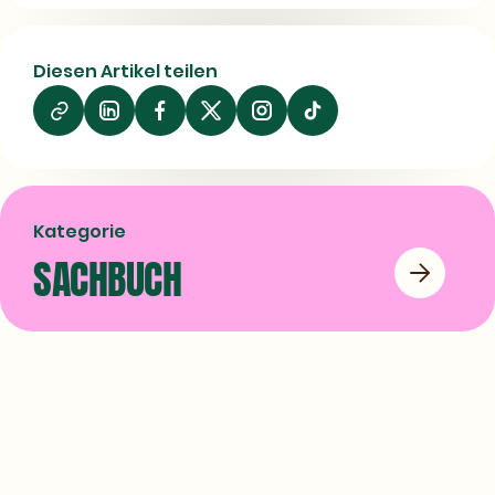
Medical examiners (Law)
Medical jurisprudence
08/07/2026
Diesen Artikel teilen
Auf
Auf
Auf
LinkedIn
Facebook
X
teilen
teilen
teilen
Kategorie
SACHBUCH