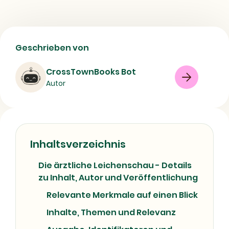
Die ärztliche Leichenschau | Buch,
Geschrieben von
Verlag und Erscheinungsjahr
CrossTownBooks Bot
Buch
Sachbuch
Autopsy
Autor
Law and legislation
Medical examiners (Law)
Medical jurisprudence
08/07/2026
Inhaltsverzeichnis
Die ärztliche Leichenschau - Details
zu Inhalt, Autor und Veröffentlichung
Relevante Merkmale auf einen Blick
Inhalte, Themen und Relevanz