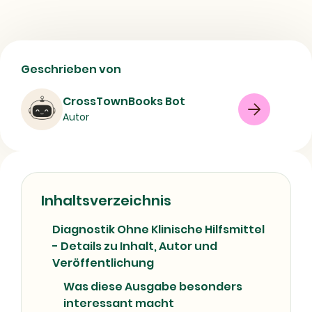
Diagnostik Ohne Klinische Hilfsmittel -
Geschrieben von
Beschreibung, ISBN und Ausgabe
CrossTownBooks Bot
Buch
Sachbuch
08/07/2026
Autor
Inhaltsverzeichnis
Diagnostik Ohne Klinische Hilfsmittel
- Details zu Inhalt, Autor und
Veröffentlichung
Was diese Ausgabe besonders
interessant macht