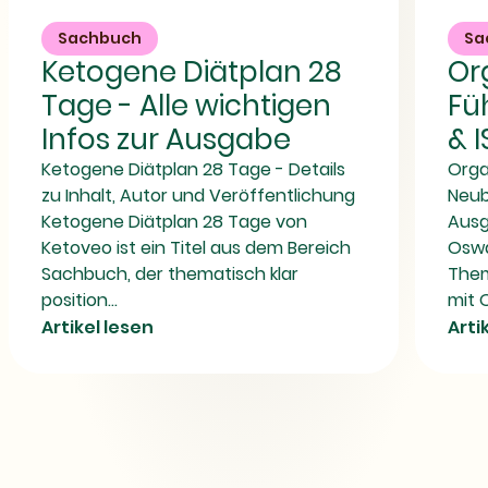
Diätplan
und
28
Führung
Sachbuch
Sa
Tage
|
Ketogene Diätplan 28
Or
-
Buchdetails
Alle
&
Tage - Alle wichtigen
Fu
wichtigen
ISBN
Infos
Infos zur Ausgabe
& 
zur
Ausgabe
Ketogene Diätplan 28 Tage - Details
Orga
zu Inhalt, Autor und Veröffentlichung
Neub
Ketogene Diätplan 28 Tage von
Ausg
Ketoveo ist ein Titel aus dem Bereich
Oswa
Sachbuch, der thematisch klar
Them
position...
mit O
Artikel lesen
Arti