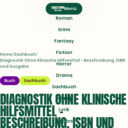
CROSSTOWN
Menü
Books
Roman
Krimi
Fantasy
Fiction
Home
Sachbuch
Diagnostik Ohne Klinische Hilfsmittel - Beschreibung, ISBN
Horror
und Ausgabe
Drama
Buch
Sachbuch
Sachbuch
DIAGNOSTIK OHNE KLINISCHE
Kinder
HILFSMITTEL -
Lyrik
BESCHREIBUNG, ISBN UND
Comics