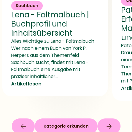
Sa
Faltmalbuch
Ist,
Sachbuch
Pa
|
Was
Lena - Faltmalbuch |
Buchprofil
du
Erf
und
Draus
Buchprofil und
Inhaltsübersicht
Machst
Mac
|
Inhaltsübersicht
ISBN,
un
Verlag
Alles Wichtige zu Lena - Faltmalbuch
und
Pate
Beschreibung
Wer nach einem Buch von York P.
Drau
Herpers aus dem Themenfeld
eine
Sachbuch sucht, findet mit Lena -
Term
Faltmalbuch eine Ausgabe mit
Them
präziser inhaltlicher...
mit P
Artikel lesen
Arti
Kategorie erkunden