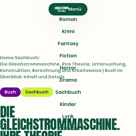
CROSSTOWN
Menü
Books
Roman
Krimi
Fantasy
Fiction
Home
Sachbuch
Die Gleichstrommaschine. Ihre Theorie, Untersuchung,
Horror
Konstruktion, Berechnung und Arbeitsweise | Buch im
Überblick: Inhalt und Details
Drama
Sachbuch
Buch
Sachbuch
Kinder
DIE
Lyrik
GLEICHSTROMMASCHINE.
Comics