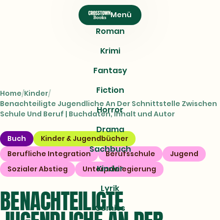
CROSSTOWN
Menü
Books
Roman
Krimi
Fantasy
Fiction
Home
Kinder
Benachteiligte Jugendliche An Der Schnittstelle Zwischen
Horror
Schule Und Beruf | Buchdaten, Inhalt und Autor
Drama
Buch
Kinder & Jugendbücher
Sachbuch
Berufliche Integration
Berufsschule
Jugend
Kinder
Sozialer Abstieg
Unterprivilegierung
Lyrik
BENACHTEILIGTE
Comics