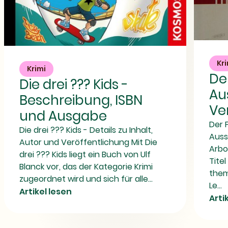
Der
Die
Fall
drei
Arbogast
Kr
???
Krimi
|
Der
Kids
Ausgabe
Die drei ??? Kids -
-
und
Au
Beschreibung,
Verlagsinfos
Beschreibung, ISBN
ISBN
Ve
und
und Ausgabe
Ausgabe
Der 
Die drei ??? Kids - Details zu Inhalt,
Auss
Autor und Veröffentlichung Mit Die
Arbo
drei ??? Kids liegt ein Buch von Ulf
Tite
Blanck vor, das der Kategorie Krimi
thema
zugeordnet wird und sich für alle...
Le...
Artikel lesen
Arti