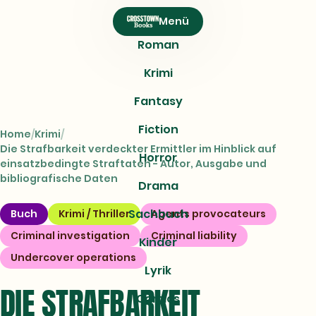
CROSSTOWN
Menü
Books
Roman
Krimi
Fantasy
Fiction
Home
Krimi
Die Strafbarkeit verdeckter Ermittler im Hinblick auf
Horror
einsatzbedingte Straftaten - Autor, Ausgabe und
bibliografische Daten
Drama
Sachbuch
Buch
Krimi / Thriller
Agents provocateurs
Criminal investigation
Criminal liability
Kinder
Undercover operations
Lyrik
DIE STRAFBARKEIT
Comics