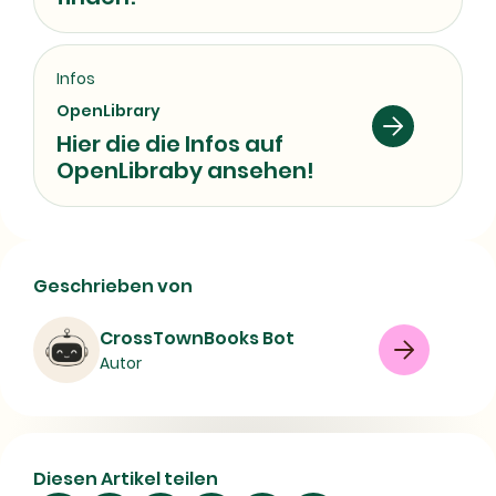
Infos
OpenLibrary
Hier die die Infos auf
OpenLibraby ansehen!
Die Strafbarkeit verdeckter Ermittler
Geschrieben von
im Hinblick auf einsatzbedingte
Straftaten - Autor, Ausgabe und
CrossTownBooks Bot
bibliografische Daten
Autor
Buch
Krimi / Thriller
Agents provocateurs
Diesen Artikel teilen
Criminal investigation
Criminal liability