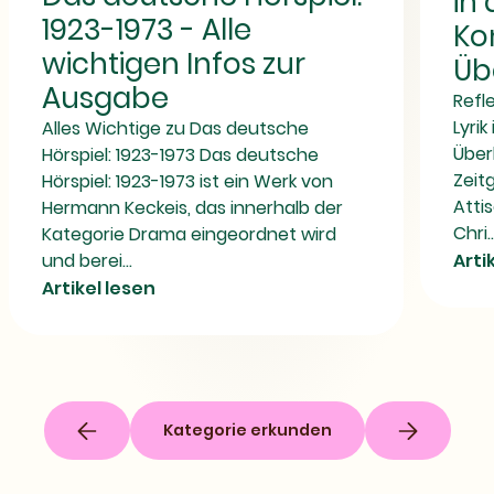
in 
-
Komödie
1923-1973 - Alle
Ko
Alle
-
wichtigen
Buch
wichtigen Infos zur
Üb
Infos
im
zur
Überblick
Ausgabe
Ausgabe
Refl
Lyri
Alles Wichtige zu Das deutsche
Über
Hörspiel: 1923-1973 Das deutsche
Zeitg
Hörspiel: 1923-1973 ist ein Werk von
Atti
Hermann Keckeis, das innerhalb der
Chri..
Kategorie Drama eingeordnet wird
Arti
und berei...
Artikel lesen
Kategorie erkunden