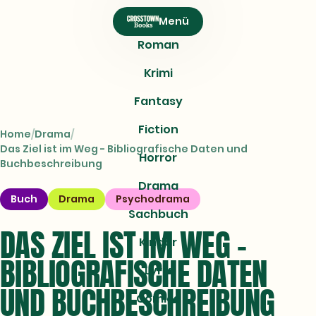
CROSSTOWN
Menü
Books
Roman
Krimi
Fantasy
Fiction
Home
Drama
Das Ziel ist im Weg - Bibliografische Daten und
Horror
Buchbeschreibung
Drama
Buch
Drama
Psychodrama
Sachbuch
DAS ZIEL IST IM WEG -
Kinder
BIBLIOGRAFISCHE DATEN
Lyrik
UND BUCHBESCHREIBUNG
Comics