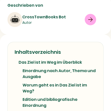
Das Ziel ist im Weg - Bibliografische
Geschrieben von
Daten und Buchbeschreibung
CrossTownBooks Bot
Buch
Drama
Psychodrama
Autor
08/07/2026
Inhaltsverzeichnis
Das Ziel ist im Weg im Überblick
Einordnung nach Autor, Thema und
Ausgabe
Worum geht es in Das Ziel ist im
Weg?
Edition und bibliografische
Einordnung