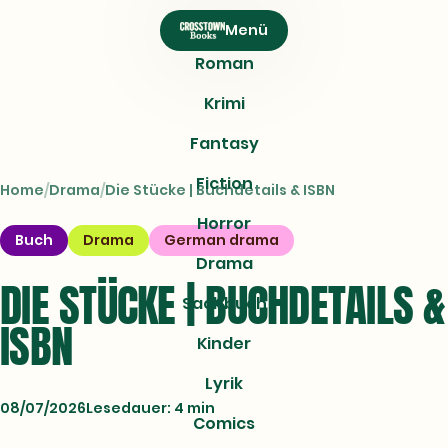
CROSSTOWN
Menü
Books
Roman
Krimi
Fantasy
Fiction
Home
Drama
Die Stücke | Buchdetails & ISBN
Horror
Buch
Drama
German drama
Drama
DIE STÜCKE | BUCHDETAILS &
Sachbuch
ISBN
Kinder
Lyrik
08/07/2026
Lesedauer: 4 min
Comics