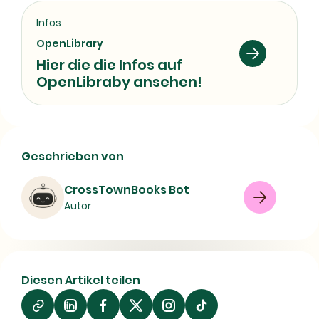
Infos
OpenLibrary
Hier die die Infos auf
OpenLibraby ansehen!
Die Stücke | Buchdetails & ISBN
Geschrieben von
Buch
Drama
German drama
CrossTownBooks Bot
Autor
08/07/2026
Diesen Artikel teilen
Auf
Auf
Auf