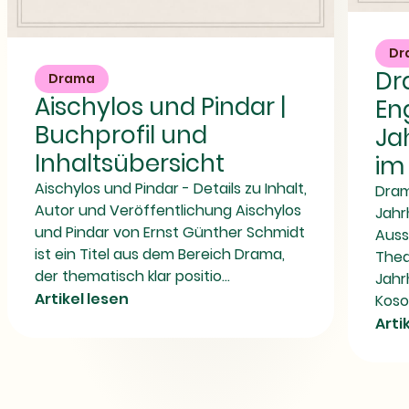
Drama
und
Aischylos
Theater
Dr
und
im
Dr
Pindar
Drama
England
|
des
Aischylos und Pindar |
En
Buchprofil
20.
und
Jahrhunderts
Buchprofil und
Ja
Inhaltsübersicht
-
Buch
Inhaltsübersicht
im
im
Überblick
Aischylos und Pindar - Details zu Inhalt,
Dram
Autor und Veröffentlichung Aischylos
Jahr
und Pindar von Ernst Günther Schmidt
Auss
ist ein Titel aus dem Bereich Drama,
Thea
der thematisch klar positio...
Jahr
Artikel lesen
Kosok
Arti