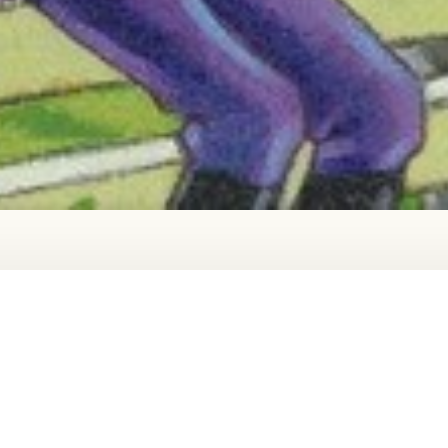
Kinderbuch
Ponys
Reihe
reiten
Tiere
Tur