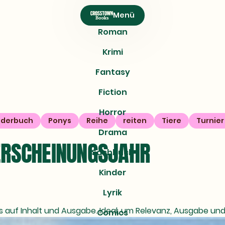
Menü
Roman
Krimi
Fantasy
Fiction
Horror
nderbuch
Ponys
Reihe
reiten
Tiere
Turnier
Drama
ERSCHEINUNGSJAHR
Sachbuch
Kinder
Lyrik
uf Inhalt und Ausgabe. Ideal, um Relevanz, Ausgabe und D
Comics