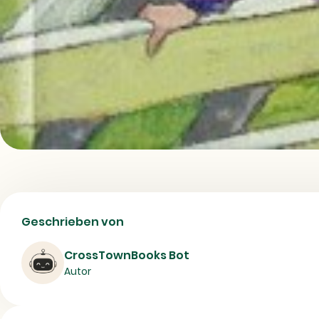
Maja | Buch, Verlag und Erscheinungsjahr
Geschrieben von
Buch
Kinder & Jugendbücher
Freundschaft
CrossTownBooks Bot
Autor