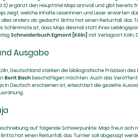
3) ergänzt den Haupttitel Maja sinnvoll und gibt bereits fr
zeigt, welche Inhalte Leserinnen und Leser erwarten dürfen
uft alles anders als gedacht: Britta hat einen Reitunfall, da
hlimmste ist, dass Maja diesmal statt ihres Lieblingspony
erlag
Schneiderbuch Egmont [Köln]
mit Verlagsort Köln,
 und Ausgabe
öln, Deutschland stärken die bibliografische Präzision des 
on
Berit Bach
beschäftigen möchten. Auch das Veröffentl
 in Deutsch erschienen ist, erleichtert die gezielte Ausw
Zuordnung.
ja
chreibung auf folgende Schwerpunkte: Maja freut sich riesig
t: Britta hat einen Reitunfall, das Turnier soll abgesagt w