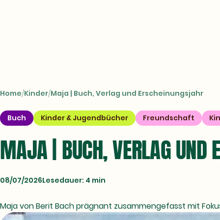
CROSSTOWN
Books
Home
Kinder
Maja | Buch, Verlag und Erscheinungsjahr
Buch
Kinder & Jugendbücher
Freundschaft
Ki
MAJA | BUCH, VERLAG UND 
08/07/2026
Lesedauer: 4 min
Maja von Berit Bach prägnant zusammengefasst mit Fokus a