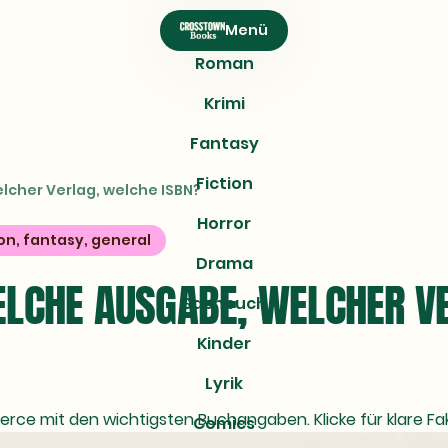
Menü
Roman
Krimi
Fantasy
Fiction
lcher Verlag, welche ISBN?
Horror
ion, fantasy, general
Drama
ELCHE AUSGABE, WELCHER V
Sachbuch
Kinder
Lyrik
ierce mit den wichtigsten Buchangaben. Klicke für klare Fa
Comics