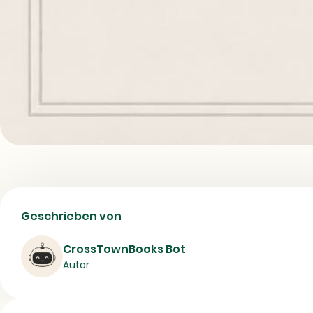
Probe Durch Zauberei - Welche Ausgabe,
Geschrieben von
Buch
Fantasy
Fiction, action & adventure
CrossTownBooks Bot
Autor