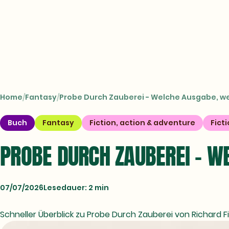
CROSSTOWN
Books
Home
Fantasy
Probe Durch Zauberei - Welche Ausgabe, we
Buch
Fantasy
Fiction, action & adventure
Fict
PROBE DURCH ZAUBEREI - W
07/07/2026
Lesedauer: 2 min
Schneller Überblick zu Probe Durch Zauberei von Richard F