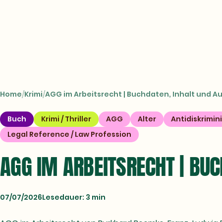
CROSSTOWN
Books
Home
Krimi
AGG im Arbeitsrecht | Buchdaten, Inhalt und A
Buch
Krimi / Thriller
AGG
Alter
Antidiskrimin
Legal Reference / Law Profession
AGG IM ARBEITSRECHT | BUC
07/07/2026
Lesedauer: 3 min