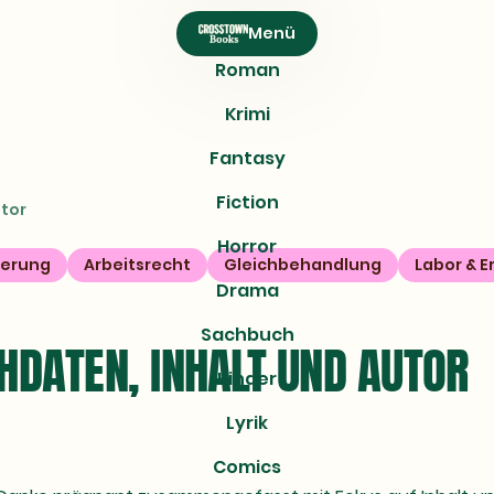
Menü
Roman
Krimi
Fantasy
Fiction
utor
Horror
ierung
Arbeitsrecht
Gleichbehandlung
Labor & 
Drama
Sachbuch
HDATEN, INHALT UND AUTOR
Kinder
Lyrik
Comics