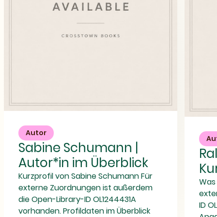
Sabine
Ralf
Schumann
Schlottau
|
Autor
|
Autor*in
Au
Sabine Schumann |
Kurzprofil
im
Ral
&
Überblick
Autor*in im Überblick
Referenzen
Ku
Kurzprofil von Sabine Schumann Für
Was 
externe Zuordnungen ist außerdem
exte
die Open-Library-ID OL1244431A
ID O
vorhanden. Profildaten im Überblick
Anga