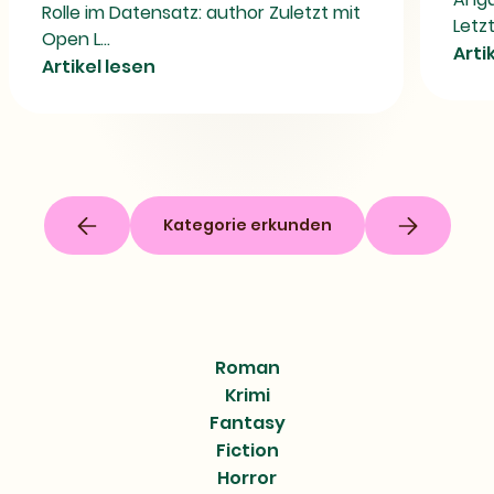
Rolle im Datensatz: author Zuletzt mit
Letz
Open L...
Arti
Artikel lesen
Kategorie erkunden
Roman
Krimi
Fantasy
Fiction
Horror