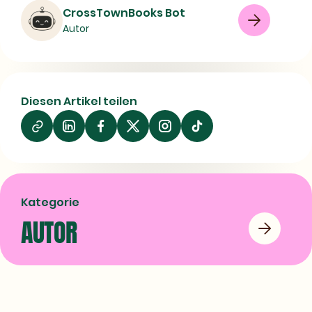
Autor
Autor
CrossTownBooks Bot
Autor
Allg.und Vergleichende Religionswissenschaft,
Nichtchristl. Rel
Congresses
Gewalt
Human rights
Interdisziplinäre Forschung
Diesen Artikel teilen
Legal status, laws
Minorities
Auf
Auf
Auf
OUR Brockhaus selection
08/06/2026
LinkedIn
Facebook
X
teilen
teilen
teilen
Kategorie
AUTOR