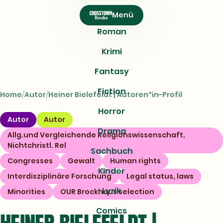
CROSSTOWN
Menü
Books
Roman
Krimi
Fantasy
Fiction
Home
Autor
Heiner Bielefeldt | Autoren*in-Profil
Horror
Autor
Autor
Drama
Allg.und Vergleichende Religionswissenschaft,
Nichtchristl. Rel
Sachbuch
Congresses
Gewalt
Human rights
Kinder
Interdisziplinäre Forschung
Legal status, laws
Lyrik
Minorities
OUR Brockhaus selection
Comics