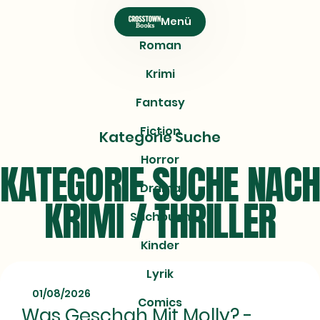
CROSSTOWN
Menü
Books
Roman
Krimi
Fantasy
Fiction
Kategorie Suche
Horror
KATEGORIE SUCHE NACH
Drama
KRIMI / THRILLER
Sachbuch
Kinder
Lyrik
01/08/2026
Comics
Was Geschah Mit Molly? -