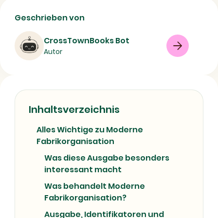
Moderne Fabrikorganisation |
Geschrieben von
Buchdetails & ISBN
CrossTownBooks Bot
Buch
Sachbuch
Autor
Production management
09/07/2026
Inhaltsverzeichnis
Alles Wichtige zu Moderne
Fabrikorganisation
Was diese Ausgabe besonders
interessant macht
Was behandelt Moderne
Fabrikorganisation?
Ausgabe, Identifikatoren und