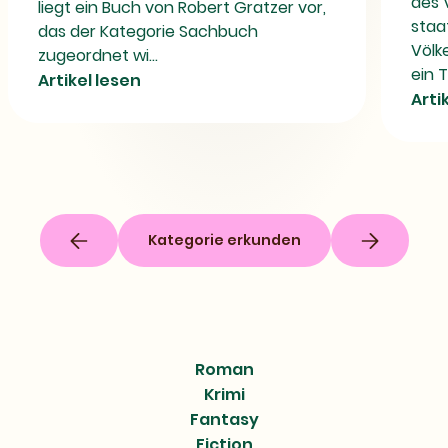
des 
liegt ein Buch von Robert Gratzer vor,
staa
das der Kategorie Sachbuch
Völk
zugeordnet wi...
ein 
Artikel lesen
Arti
Kategorie erkunden
Roman
Krimi
Fantasy
Fiction