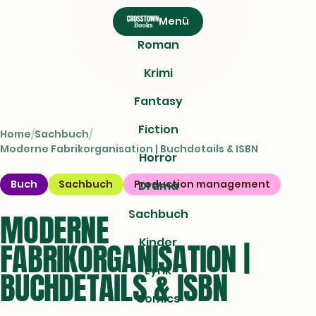
CROSSTOWN
Menü
Books
Roman
Krimi
Fantasy
Fiction
Home
Sachbuch
Moderne Fabrikorganisation | Buchdetails & ISBN
Horror
Buch
Sachbuch
Production management
Drama
Sachbuch
MODERNE
Kinder
FABRIKORGANISATION |
Lyrik
BUCHDETAILS & ISBN
Comics