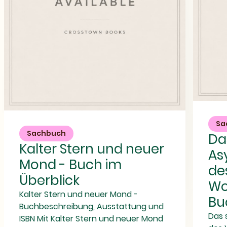
Das
staatliche
Kalter
Asylrecht
Stern
Sa
"im
und
Sachbuch
Da
Rahmen
neuer
Kalter Stern und neuer
des
Mond
As
Völkerrechts
-
Mond - Buch im
-
Buch
des
Worum
im
Überblick
geht
Überblick
Wo
es
Kalter Stern und neuer Mond -
im
Bu
Buch?
Buchbeschreibung, Ausstattung und
Das 
ISBN Mit Kalter Stern und neuer Mond