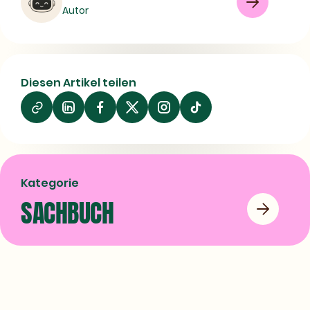
Buch
Sachbuch
Autor
Production management
09/07/2026
Diesen Artikel teilen
Auf
Auf
Auf
LinkedIn
Facebook
X
teilen
teilen
teilen
Kategorie
SACHBUCH