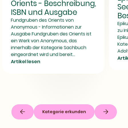
Orients - Beschreibung,
|
und
See
ISBN,
Ausgabe
ISBN und Ausgabe
Verlag
Be
und
Fundgruben des Orients von
Beschreibung
Epiku
Anonymous - Informationen zur
zu I
Ausgabe Fundgruben des Orients ist
Epik
ein Werk von Anonymous, das
Kate
innerhalb der Kategorie Sachbuch
Adolf
eingeordnet wird und bereit...
Arti
Artikel lesen
Kategorie erkunden