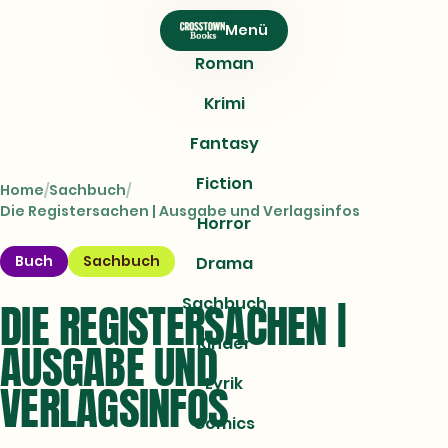
CROSSTOWN
Menü
Books
Roman
Krimi
Fantasy
Fiction
Home
Sachbuch
Die Registersachen | Ausgabe und Verlagsinfos
Horror
Buch
Sachbuch
Drama
Sachbuch
DIE REGISTERSACHEN |
Kinder
AUSGABE UND
Lyrik
VERLAGSINFOS
Comics