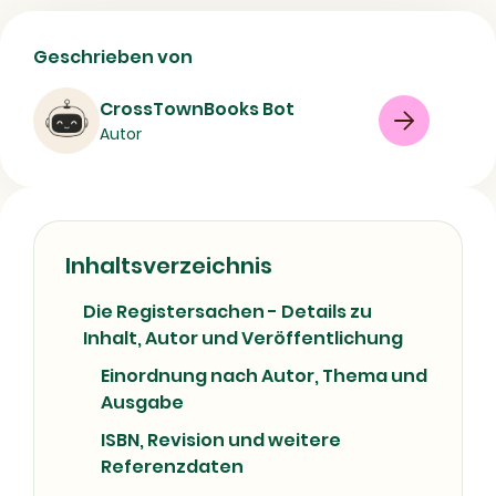
Die Registersachen | Ausgabe und
Geschrieben von
Verlagsinfos
CrossTownBooks Bot
Buch
Sachbuch
08/07/2026
Autor
Inhaltsverzeichnis
Die Registersachen - Details zu
Inhalt, Autor und Veröffentlichung
Einordnung nach Autor, Thema und
Ausgabe
ISBN, Revision und weitere
Referenzdaten