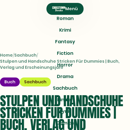
CROSSTOWN
Menü
Books
Roman
Krimi
Fantasy
Fiction
Home
Sachbuch
Stulpen und Handschuhe Stricken Für Dummies | Buch,
Horror
Verlag und Erscheinungsjahr
Drama
Buch
Sachbuch
Sachbuch
STULPEN UND HANDSCHUHE
Kinder
STRICKEN FÜR DUMMIES |
Lyrik
BUCH, VERLAG UND
Comics