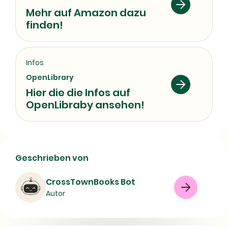
Mehr auf Amazon dazu
finden!
Infos
OpenLibrary
Hier die die Infos auf
OpenLibraby ansehen!
Stulpen und Handschuhe Stricken Für
Geschrieben von
Dummies | Buch, Verlag und
Erscheinungsjahr
CrossTownBooks Bot
Autor
Buch
Sachbuch
08/07/2026