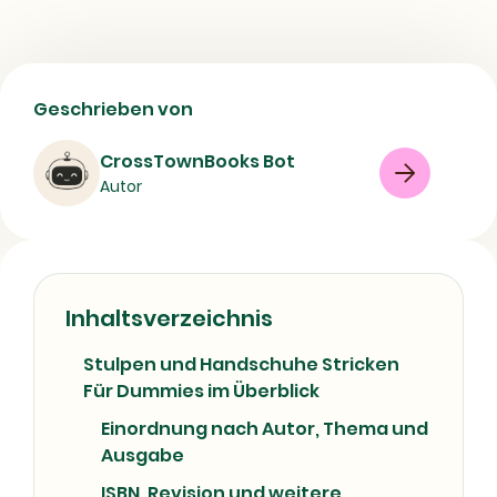
Stulpen und Handschuhe Stricken Für
Geschrieben von
Dummies | Buch, Verlag und
Erscheinungsjahr
CrossTownBooks Bot
Autor
Buch
Sachbuch
08/07/2026
Inhaltsverzeichnis
Stulpen und Handschuhe Stricken
Für Dummies im Überblick
Einordnung nach Autor, Thema und
Ausgabe
ISBN, Revision und weitere