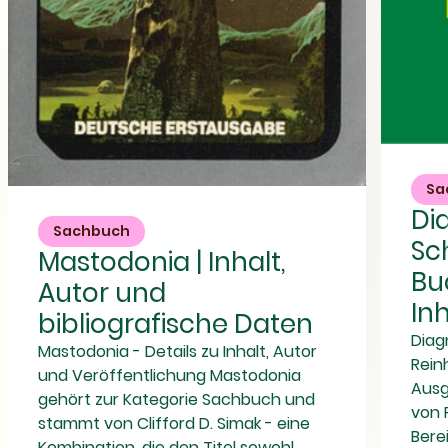
Diagnostik
der
Schizophreni
Sa
Mastodonia
-
|
Di
Buchdetails
Inhalt,
Sachbuch
zu
Autor
Sc
Autor,
Mastodonia | Inhalt,
und
Inhalt
Bu
bibliografische
und
Autor und
Daten
ISBN
In
bibliografische Daten
Diag
Mastodonia - Details zu Inhalt, Autor
Rein
und Veröffentlichung Mastodonia
Ausg
gehört zur Kategorie Sachbuch und
von 
stammt von Clifford D. Simak - eine
Bere
Kombination, die den Titel sowohl